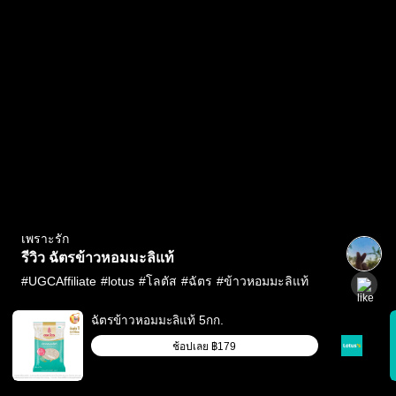
เพราะรัก
รีวิว ฉัตรข้าวหอมมะลิแท้
#
UGCAffiliate
#
lotus
#
โลตัส
#
ฉัตร
#
ข้าวหอมมะลิแท้
ฉัตรข้าวหอมมะลิแท้ 5กก.
ช้อปเลย
฿179