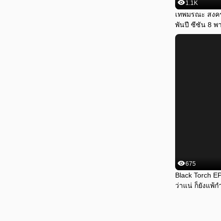
1.1K
เทพมรณะ สงคร
พันปี ซีซัน 8 พา
ยอดพลังทำลาย
675
Black Torch EP.
ว่าแน่ ก็ยังแพ้ก