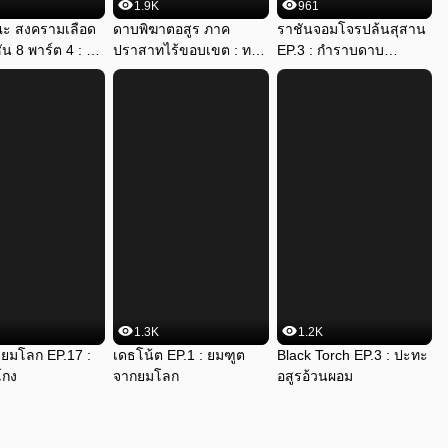
1.9K
961
ะ สงครามเลือด
ดาบพิฆาตอสูร ภาค
ราชันจอมโจรปล้นสุสาน 
ัน 8 พาร์ต 4 : 
ปราสาทไร้ขอบเขต : ทวง
EP.3 : กำราบดาบ
้าโยรุอิจิ
แค้นยอดอสูร
อาถรรพ์
1.3K
1.2K
ยมโลก EP.17 : 
เดธโน้ต EP.1 : ยมฑูต
Black Torch EP.3 : ปะทะ
โกง
จากยมโลก
อสูรอ้วนผอม