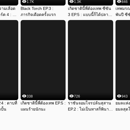
1.7K
1.3K
846
ามเลือด
Black Torch EP.3 : 
เกิดชาตินี้พี่ต้องเทพ ซีซัน 
เทพมรณ
ร์ต 4 : สุด
ภารกิจเดือดครั้งแรก
3 EP.5 : แบบนี้ก็ได้ปลา
พันปี ซีซ
เหมือนกัน
สมิงสายฟ
338
726
943
4 : ดาบที่
เกิดชาตินี้พี่ต้องเทพ EP.5 : 
ราชันจอมโจรปล้นสุสาน 
ยมลแห่ง
ำปั้น
แผนร้ายนักนะ
EP.2 : ไม่เป็นทาสก็พินาศ
ยมลสุด
ไป