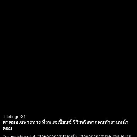
littlefinger31
หาหมอเฉพาะทาง ที่รพ.เซเปี้ยนซ์ รีวิวจริงจากคนทำงานหน้า
คอม
#
sapienshospital
#
รักษาอาการปวดหลัง
#
รักษาอาการปวด
#
หมอนาต