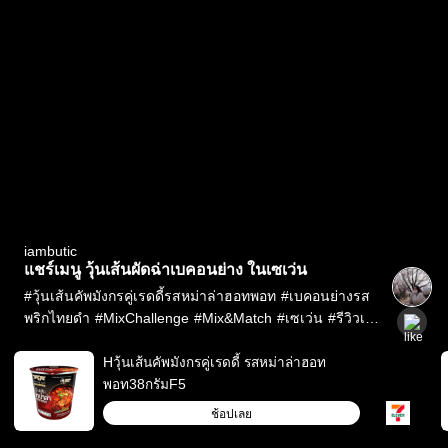
iambutic
แชร์เมนู วุ้นเส้นผัดฉ่าเบคอนย่าง ในเซเว่น
#
วุ้นเส้นคัพมังกรคู่เรดดี้รสหม่าล่าฮอทพอท
#
เบคอนย่างรส
พริกไทยดำ
#
MixChallenge
#
Mix&Match
#
เซเว่น
#
รีวิวเซ
เว่น
#
ของกินเซเว่น
#
iambutic
Hวุ้นเส้นคัพมังกรคู่เรดดี้ รสหม่าล่าฮอท
พอท38กรัมF5
ช้อปเลย