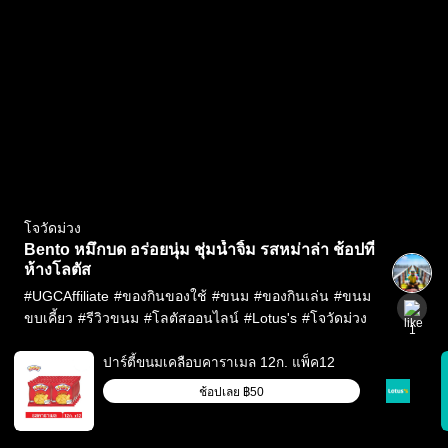
โจวัดม่วง
Bento หมึกบด อร่อยนุ่ม ชุ่มน้ำจิ้ม รสหม่าล่า ช้อปที่
ห้างโลตัส
#
UGCAffiliate
#
ของกินของใช้
#
ขนม
#
ของกินเล่น
#
ขนม
ขบเคี้ยว
#
รีวิวขนม
#
โลตัสออนไลน์
#
Lotus's
#
โจวัดม่วง
1
ปาร์ตี้ขนมเคลือบคาราเมล 12ก. แพ็ค12
ช้อปเลย
฿50