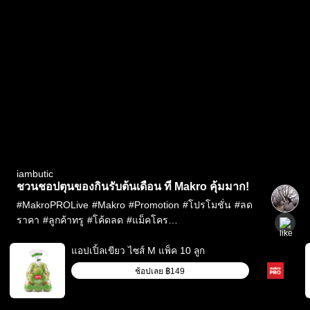
iambutic
ชวนชอปตุนของกินรับต้นเดือน ที่ Makro คุ้มมาก!
#
MakroPROLive
#
Makro
#
Promotion
#
โปรโมชั่น
#
ลด
ราคา
#
ลูกค้าทรู
#
โค้ดลด
#
แม็คโคร
รีวิว
#
TrueID
#
TrueIDCreatorReview
#
แอปเปิล
เขียว
#
aroหมึกกล้วยหั่นวงแช่แข็ง
#
BMPเบคอนชิ้น
แอปเปิ้ลเขียว ไซส์ M แพ็ค 10 ลูก
เล็ก
#
นกเหยี่ยวนมข้นจืด
#
iambutic
ช้อปเลย
฿149