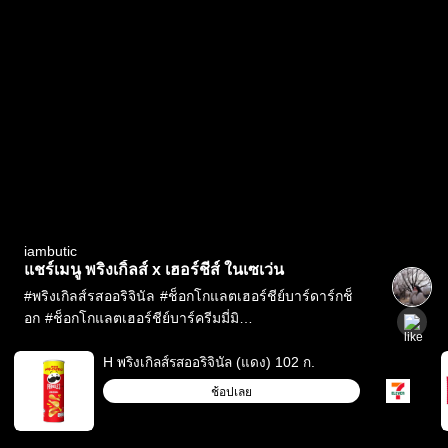
iambutic
แชร์เมนู พริงเกิ้ลส์ x เฮอร์ชีส์ ในเซเว่น
#
พริงเกิลส์รสออริจินัล
#
ช็อกโกแลตเฮอร์ชีย์บาร์ดาร์กช็
อก
#
ช็อกโกแลตเฮอร์ชีย์บาร์ครีมมี่มิ
ลค์
#
MixChallenge
#
Mix&Match
#
เซเว่น
#
รีวิวเซ
เว่น
#
ของกินเซเว่น
#
iambutic
H พริงเกิลส์รสออริจินัล (แดง) 102 ก.
ช้อปเลย