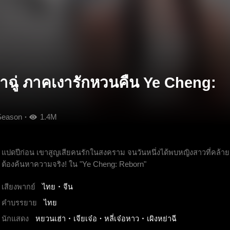
้าฉู่ ภาคเงารักหวนคืน Ye Cheng:
Season
1.4M
แปดปีก่อน เขาสูญเสียคนรักในสงคราม จนวันหนึ่งได้พบหญิงสาวที่คล้ายก
ต้องค้นหาความจริง! ใน "Ye Cheng: Reborn"
เสียงพากย์
ไทย
จีน
คำบรรยาย
ไทย
นักแสดง
หยวนเฮ่า
เจียเจ๋อ
หลี่เจ๋อหาว
เผิงหย่าฉี