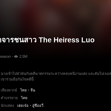
่ารักจารชนสาว The Heiress Luo
Season
2.5M
นางเข้าไปพัวพันกับคดีฆาตกรรมระหว่างหลบหนีงานแต่ง และดันไปเจอสามี
เขาร่วมมือกันไขคดีนี้
เสียงพากย์
ไทย
จีน
คำบรรยาย
ไทย
นักแสดง
เฮยเจ๋อ
อู๋ซืออวี่