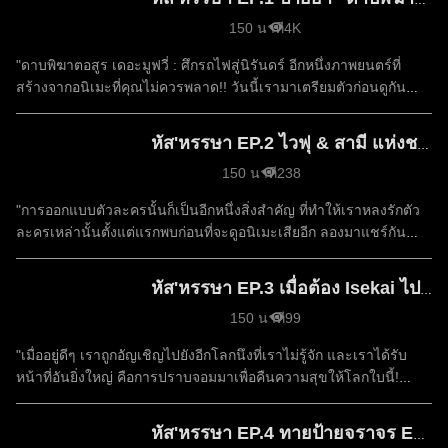
หัส'หรรษา EP.1 ป้ายยา "ดาบพิฆาตอสูร เดอะมูฟวี่ " ของดีที่ควรดู!! ( ไม่สปอย )
150 นาที
4K
"ดาบพิฆาตอสูร เดอะมูฟวี่ : ศึกรถไฟสู่นิรันดร์ อีกหนึ่งภาพยนตร์ที่
สร้างจากอนิเมะที่คุณไม่ควรพลาด!! วันนี้เรามาเตรียมตัวก่อนดูกัน
เถอะ!! Cake Bash เราจะได้รับบทเป็นขนมหวานที่จะต้องทำภารกิจ
เพื่อเอาชนะเพื่อนๆ ของเรา เป็นอีกหนึ่งปาร์ตี้เกมสุดน่ารักที่เหมาะจะ
หัส'หรรษา EP.2 ไวฟุ & สามี แห่งชาติจากอนิเมะ! | Super Mario Party
เล่นกับผองเพื่อน! #OnlineStation​ #หัสหรรษา​ #kimetsunoyaiba​
150 นาที
238
#ดาบพิฆาตอสูร​ #CakeBash​ #Party​ "
"การออกแบบตัวละครนั้นก็เป็นอีกหนึ่งสิ่งสำคัญ ที่ทำให้เราหลงรักตัว
ละครเหล่านั้นตั้งแต่แรกพบก่อนที่จะดูอนิเมะเสียอีก ลองมาแชร์กัน
หน่อยว่า Waifu และ Husbando ของเพื่อนๆ แต่ละคนมีใครกันบ้าง?!
Super Mario Party วันนี้สาวๆ จากวง Fever ประกอบด้วย บอส ใบ
หัส'หรรษา EP.3 เมื่อต้อง Isekai ไปปราบจอมมาร | Black & White Bushido
เฟิร์น ใบบัว บีม ฟอย สแปม พวกเธอต้องมาห้ำหั่นกันเอง จะปั่นป่วนแค่
150 นาที
99
ไหนต้องดู!! #OnlineStation​ #หัสหรรษา​ #Waifu​ #Husbando​ #อนิเมะ​
#Anime​ #SuperMarioParty​ #Fever"
"เมื่ออยู่ดีๆ เราถูกอัญเชิญไปยังอีกโลกนึงที่เราไม่รู้จัก และเราได้รับ
หน้าที่อันยิ่งใหญ่ คือการปราบจอมมาเพื่อคืนความสุขให้โลกใบนี้!
Black & White Bushido เราจะได้รับบทเป็นซามูไรสีขาวดำที่ต้องใช้
ฉากที่ตรงกับสีของตนเองเพื่อหลบซ่อนตัว และสังหารศัตรู!
หัส'หรรษา EP.4 ทายป้ายจราจร Episode 2 | Out of Space
#OnlineStation​ #หัสหรรษา​ #Isekai​ #ต่างโลก​ #PartyGame​ "