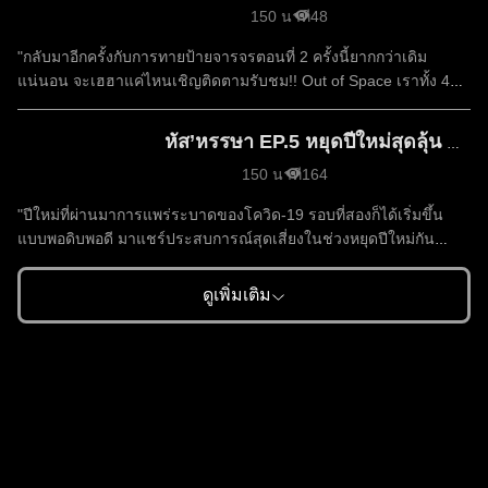
150 นาที
48
"กลับมาอีกครั้งกับการทายป้ายจารจรตอนที่ 2 ครั้งนี้ยากกว่าเดิม
แน่นอน จะเฮฮาแค่ไหนเชิญติดตามรับชม!! Out of Space เราทั้ง 4
คนจะต้องช่วยเหลือกันเพื่อทำภารกิจต่างๆ ในยานอวกาศ คราวนี้ชาว
หัส' หรรษา จะต้องร่วมแรงร่วมใจผ่านอุปสรรคไปให้จนได้!
หัส’หรรษา EP.5 หยุดปีใหม่สุดลุ้น ติดมั้ยนะ?! | Among Us
#OnlineStation​ #หัสหรรษา​ #ป้ายจารจร​ #มินิเกม​ #OutofSpace​
150 นาที
164
#PartyGame"
"ปีใหม่ที่ผ่านมาการแพร่ระบาดของโควิด-19 รอบที่สองก็ได้เริ่มขึ้น
แบบพอดิบพอดี มาแชร์ประสบการณ์สุดเสี่ยงในช่วงหยุดปีใหม่กัน
เถอะ!! Among Us กลับมาอีกครั้งกับการหา Imposter ในหมู่พวกเรา
หลังจากที่ทุกคนได้ไปซุ่มซ้อมฝึกกันมาเรียบร้อยแล้ว คราวนี้บอกได้เลย
ดูเพิ่มเติม
ว่าดุเดือดแน่นอน! #OnlineStation​ #หัสหรรษา​ #COVID​ #ปีใหม่​
#AmongUs​ #PartyGame​ #WFH"