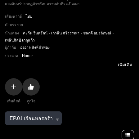
แสงจันทร์ปรากฏตัวพร้อมความลับที่รอเปิดเผย
เสียงพากย์
ไทย
คำบรรยาย
-
นักแสดง
ตะวัน วิหครัตน์
เกวลิน ศรีวรรณา
ชลฤดี อมรลักษณ์
เพลินศิลป์ เกตุแก้ว
ผู้กำกับ
องอาจ สิงห์ลำพอง
ประเภท
Horror
เพิ่มเติม
เพิ่มลิสต์
ถูกใจ