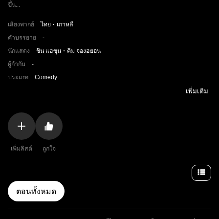
ขึ้น...
เสียงพากย์
ไทย
เกาหลี
คำบรรยาย
-
นักแสดง
ชิน แฮซุน
คิม จองฮยอน
ผู้กำกับ
-
ประเภท
Comedy
เพิ่มเติม
เพิ่มลิสต์
ถูกใจ
ตอนทั้งหมด