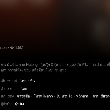
ason
1.5M
จรดฝันข้ามกาล Hutong | ผู้หญิง 3 รุ่น จาก 3 ยุคสมัย ที่ไม่ว่าจะผ่านมาก
อุดมการณ์ที่จะช่วยเหลือผู้คนในชุมชนหูท่ง
เสียงพากย์
ไทย
จีน
คำบรรยาย
ไทย
นักแสดง
จ้าวลู่ซือ
โหวหมิงฮ่าว
ไช่เหวินจิ้ง
หลิวฮวน
กวนเสี่ยวถ
ผู้กำกับ
ฟู่หนิง