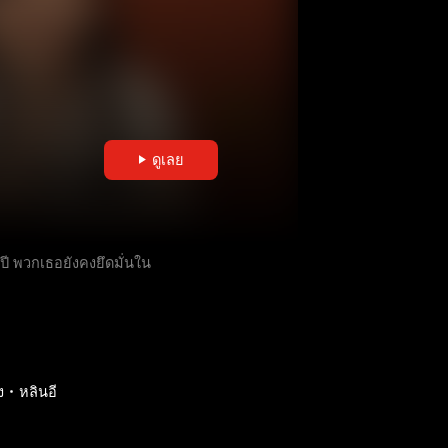
ดูเลย
ี่ปี พวกเธอยังคงยึดมั่นใน
ง
หลินอี