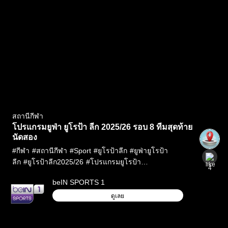
สถานีกีฬา
โปรแกรมยูฟ่า ยูโรป้า ลีก 2025/26 รอบ 8 ทีมสุดท้าย
นัดสอง
#
กีฬา
#
สถานีกีฬา
#
Sport
#
ยูโรป้าลีก
#
ยูฟ่ายูโรป้า
ลีก
#
ยูโรป้าลีก2025/26
#
โปรแกรมยูโรป้า
4
ลีก
#
UEL
#
UEL2025/26
#
ช่องถ่ายบอลสด
#
ดูบอลสด
#
ดู
beIN SPORTS 1
บอลสด2025
#
ดูบอลออนไลน์
#
ตารางบอล
ดูเลย