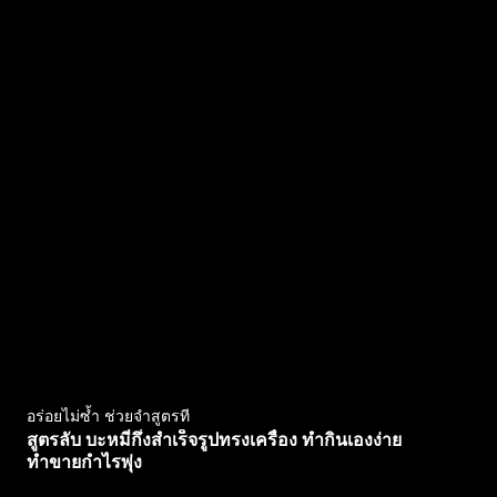
อร่อยไม่ซ้ำ ช่วยจำสูตรที
สูตรลับ บะหมี่กึ่งสำเร็จรูปทรงเครื่อง ทำกินเองง่าย
ทำขายกำไรพุ่ง