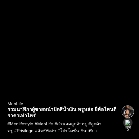
MenLife
รวมนาฬิกาผู้ชายหน้าปัดสีน้ำเงิน หรูหล่อ ยี่ห้อไหนดี
ราคาเท่าไหร่
#
Menlifestyle
#
MenLife
#
ส่วนลดลูกค้าทรู
#
ลูกค้า
5
ทรู
#
Privilege
#
สิทธิพิเศษ
#
โปรโมชั่น
#
นาฬิกา
ผู้ชาย
#
นาฬิกา
#
Rolex
#
Patek
#
Audemars