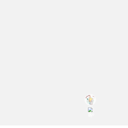
เก่ง
เรื่อง
เที่ยว
เที่ยว
กาญจนบุรี
ทาง
รถไฟ
#
48
สุด
แ
เสียว
น