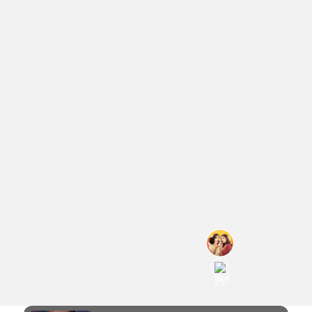
เมา
ท์
วิว-
ปาก
แม็ค
แตก
สวี
ต
#
21
ไม่
เ
เคย
ม