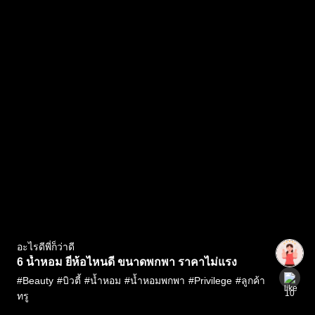
อะไรดีพี่ก็ว่าดี
6 น้ำหอม ยี่ห้อไหนดี ขนาดพกพา ราคาไม่แรง
#
Beauty
#
บิวตี้
#
น้ำหอม
#
น้ำหอมพกพา
#
Privilege
#
ลูกค้า
10
ทรู