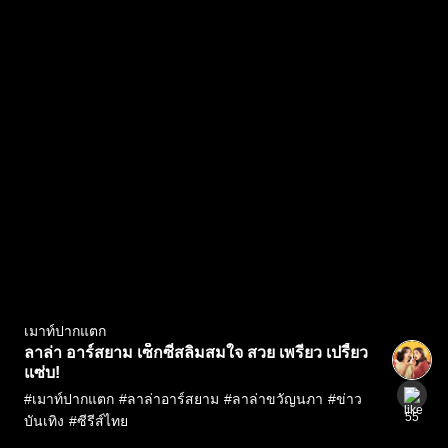
เมาท์ปากแตก
ลาล่า อาร์สยาม เซ็กซี่สลิมสมใจ สวย เพรียว เปรี้ยว
แซ่บ!
#
เมาท์ปากแตก
#
ลาล่าอาร์สยาม
#
ลาล่าขวัญนภา
#
ข่าว
55
บันเทิง
#
ซีรีส์ไทย