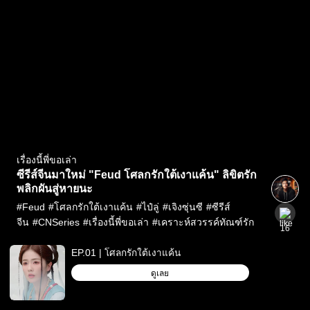
เรื่องนี้พี่ขอเล่า
ซีรีส์จีนมาใหม่ "Feud โศลกรักใต้เงาแค้น" ลิขิตรัก
พลิกผันสู่หายนะ
#
Feud
#
โศลกรักใต้เงาแค้น
#
ไป๋ลู่
#
เจิงซุ่นซี
#
ซีรีส์
จีน
#
CNSeries
#
เรื่องนี้พี่ขอเล่า
#
เคราะห์สวรรค์ทัณฑ์รัก
16
EP.01 | โศลกรักใต้เงาแค้น
ดูเลย