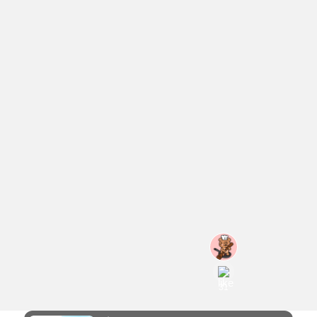
อร่อย
ไม่
DIY
ซ้ำ
เมนู
ช่วย
อร่อย
จำ
ทำ
#
สูตร
31
ง่าย
P
ที
r
จาก
i