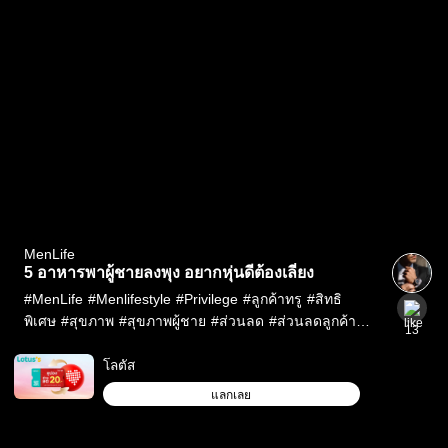
MenLife
5 อาหารพาผู้ชายลงพุง อยากหุ่นดีต้องเลี่ยง
#
MenLife
#
Menlifestyle
#
Privilege
#
ลูกค้าทรู
#
สิทธิ
พิเศษ
#
สุขภาพ
#
สุขภาพผู้ชาย
#
ส่วนลด
#
ส่วนลดลูกค้า
13
ทรู
#
อาหารสุขภาพ
#
โปรโมชั่น
โลตัส
แลกเลย