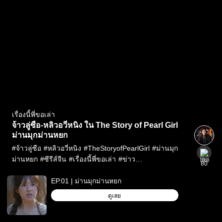
เรื่องนี้พี่ขอเล่า
จ้าวลู่ซือ-หลิวอวี่หนิง ใน The Story of Pearl Girl
ม่านมุกม่านหยก
#
จ้าวลู่ซือ
#
หลิวอวี่หนิง
#
TheStoryofPearlGirl
#
ม่านมุก
ม่านหยก
#
ซีรีส์จีน
#
เรื่องนี้พี่ขอเล่า
#
ข่าว
80
บันเทิง
#
CNSeries
EP.01 | ม่านมุกม่านหยก
ดูเลย