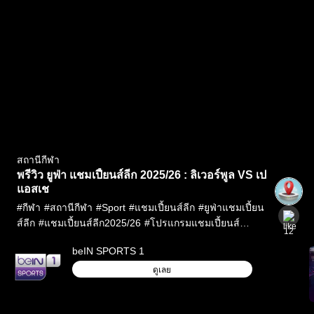
สถานีกีฬา
พรีวิว ยูฟ่า แชมเปี้ยนส์ลีก 2025/26 : ลิเวอร์พูล VS เป
แอสเช
#
กีฬา
#
สถานีกีฬา
#
Sport
#
แชมเปี้ยนส์ลีก
#
ยูฟ่าแชมเปี้ยน
ส์ลีก
#
แชมเปี้ยนส์ลีก2025/26
#
โปรแกรมแชมเปี้ยนส์
12
ลีก
#
UCL
#
UCL2025/26
#
ช่องถ่ายบอลสด
#
ดูบอลสด
#
ดู
beIN SPORTS 1
บอลสด2025
#
ดูบอลออนไลน์
#
ตารางบอล
ดูเลย