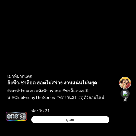
เมาท์ปากแตก
อิงฟ้า-ชาล็อต ฮอตไม่สร่าง งานแน่นไม่หยุด
#
เมาท์ปากแตก
#
อิงฟ้าวราหะ
#
ชาล็อตออสติ
น
#
ClubFridayTheSeries
#
ช่องวัน31
#
ดูทีวีออนไลน์
30
ช่องวัน 31
ดูเลย