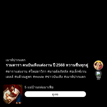
เมาท์ปากแตก
รวมดารา คนบันเทิงแต่งงาน ปี 2568 หวานชื่นทุกคู่
#
ดาราแต่งงาน
#
ใหม่ดาวิกา
#
มายด์ลภัสลัล
#
อเล็กซ์เรน
เดลล์
#
แต้วณฐพร
#
movie
#
ข่าวบันเทิง
#
เมาท์ปากแตก
30
5 แม่บ้านถล่มมาเฟีย
ดูเลย