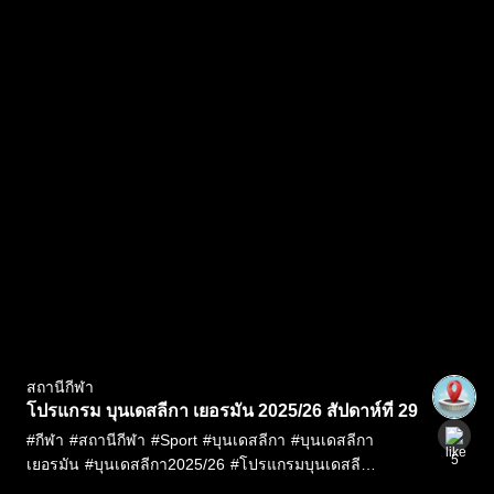
สถานีกีฬา
โปรแกรม บุนเดสลีกา เยอรมัน 2025/26 สัปดาห์ที่ 29
#
กีฬา
#
สถานีกีฬา
#
Sport
#
บุนเดสลีกา
#
บุนเดสลีกา
5
เยอรมัน
#
บุนเดสลีกา2025/26
#
โปรแกรมบุนเดสลี
กา
#
Bundesliga
#
Bundesliga2025/26
#
ช่องถ่ายบอล