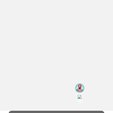
สถานี
กีฬา
โปรแกรม
วอลเลย์บอล
หญิง
ไทย
#
14
แลนด์
ก
ลีก