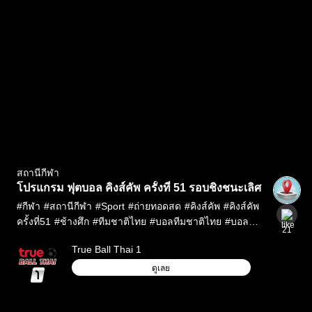
สถานีกีฬา
โปรแกรม ฟุตบอล คิงส์คัพ ครั้งที่ 51 รอบชิงชนะเลิศ
#
กีฬา
#
สถานีกีฬา
#
Sport
#
ถ่ายทอดสด
#
คิงส์คัพ
#
คิงส์คัพ
ครั้งที่51
#
ช้างศึก
#
ทีมชาติไทย
#
บอลทีมชาติไทย
#
บอล
21
ไทย
#
ฟุตบอลชิงถ้วยพระราชทาน
#
ลิ้งก์ดูบอล
True Ball Thai 1
ดูเลย