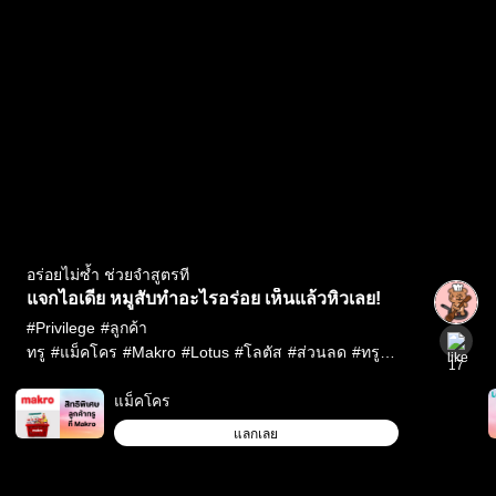
อร่อยไม่ซ้ำ ช่วยจำสูตรที
แจกไอเดีย หมูสับทำอะไรอร่อย เห็นแล้วหิวเลย!
#
Privilege
#
ลูกค้า
ทรู
#
แม็คโคร
#
Makro
#
Lotus
#
โลตัส
#
ส่วนลด
#
ทรู
17
พอยท์
#
สูตรอาหาร
#
หมูสับ
แม็คโคร
แลกเลย