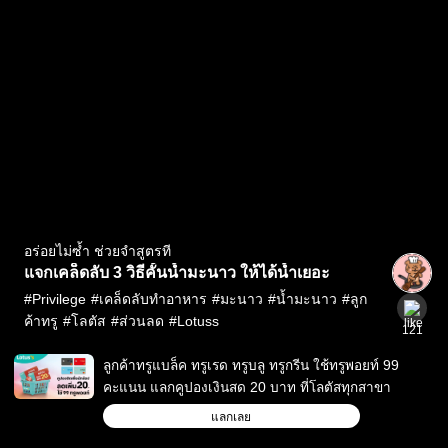
อร่อยไม่ซ้ำ ช่วยจำสูตรที
แจกเคล็ดลับ 3 วิธีคั้นน้ำมะนาว ให้ได้น้ำเยอะ
#
Privilege
#
เคล็ดลับทำอาหาร
#
มะนาว
#
น้ำมะนาว
#
ลูก
ค้าทรู
#
โลตัส
#
ส่วนลด
#
Lotuss
121
ลูกค้าทรูแบล็ค ทรูเรด ทรูบลู ทรูกรีน ใช้ทรูพอยท์ 99
คะแนน แลกคูปองเงินสด 20 บาท ที่โลตัสทุกสาขา
แลกเลย