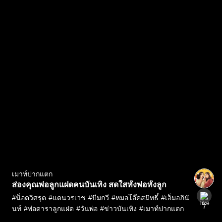
เมาท์ปากแตก
ส่องคุณพ่อลูกแฝดคนบันเทิง สดใสทั้งพ่อทั้งลูก
#
น็อตวิศรุต
#
แดนวรเวช
#
บีมกวี
#
หมอโอ๊คสมิทธิ์
#
เอ็มอภินั
7
นท์
#
พ่อดาราลูกแฝด
#
วันพ่อ
#
ข่าวบันเทิง
#
เมาท์ปากแตก