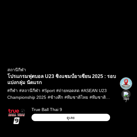
สถานีกีฬา
โปรแกรมฟุตบอล U23 ชิงแชมป์อาเซียน 2025 : รอบ
แบ่งกลุ่ม นัดแรก
#
กีฬา
#
สถานีกีฬา
#
Sport
#
ถ่ายทอดสด
#
ASEAN U23
Championship 2025
#
ช้างศึก
#
ทีมชาติไทย
#
ทีมชาติ
7
ไทยU23
#
ทีมชาติไทย ยู23
#
บอลทีมชาติไทย
#
บอล
True Ball Thai 9
ไทย
#
ฟุตบอลชิงแชมป์อาเซียน รุ่นอายุไม่เกิน 23 ปี
#
ยู23
ชิงแชมป์อาเซียน
#
ยู23 ชิงแชมป์อาเซียน 2025
#
ลิ้งก์ดูบอล
ดูเลย