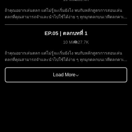
วัด มุกบอกใบ้ทายคำ มุกนับ 1-10 มุกพากย์หนัง และมุกอื่น ๆ ที่จะทำให้
ฮาไม่หยุด ฉุดไม่อยู่แน่นอนrnrnrn
ถ้าคุณอยากเล่นตลก แต่ไม่รู้จะเริ่มยังไง พบกับหลักสูตรการสอนเล่น
ตลกที่คุณสามารถจำและนำไปใช้ได้ง่าย ๆ ทุกมุกตลกบนเวทีตลกคาเฟ่
จะถูกจับมาลงในหลักสูตรตลกบทที่ 1 นำโดยทีมตลกชั้นนำของเมือง
ไทย อาทิ น้าค่อมชวนชื่น แจ๊สชวนชื่น ตั๊กบริบุรณ์ บอลเชิญยิ้ม นุ้ย
EP.05 | ตลกบทที่ 1
เชิญชิ้ม และโรเบิร์ต ดอกมะดัน คุณจะพบกับมุกตลกคาเฟ่ เช่น มุกงาน
10 Mins
27.7K
วัด มุกบอกใบ้ทายคำ มุกนับ 1-10 มุกพากย์หนัง และมุกอื่น ๆ ที่จะทำให้
ฮาไม่หยุด ฉุดไม่อยู่แน่นอนrnrnrn
ถ้าคุณอยากเล่นตลก แต่ไม่รู้จะเริ่มยังไง พบกับหลักสูตรการสอนเล่น
ตลกที่คุณสามารถจำและนำไปใช้ได้ง่าย ๆ ทุกมุกตลกบนเวทีตลกคาเฟ่
จะถูกจับมาลงในหลักสูตรตลกบทที่ 1 นำโดยทีมตลกชั้นนำของเมือง
ไทย อาทิ น้าค่อมชวนชื่น แจ๊สชวนชื่น ตั๊กบริบุรณ์ บอลเชิญยิ้ม นุ้ย
Load More
เชิญชิ้ม และโรเบิร์ต ดอกมะดัน คุณจะพบกับมุกตลกคาเฟ่ เช่น มุกงาน
วัด มุกบอกใบ้ทายคำ มุกนับ 1-10 มุกพากย์หนัง และมุกอื่น ๆ ที่จะทำให้
ฮาไม่หยุด ฉุดไม่อยู่แน่นอนrnrnrn