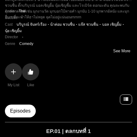
ชวนชื่น ตั๊กบริบุรณ์ บอลเชิญยิ้ม นุ้ยเชิญชิ้ม และโรเบิร์ต ดอกมะดัน คุณจะพบกับ
Audio
Thai
มุกตลกคาเฟ่ เช่น มุกงานวัด มุกบอกใบ้ทายคำ มุกนับ 1-10 มุกพากย์หนัง และมุก
อื่น ๆ ที่จะทำให้ฮาไม่หยุด ฉุดไม่อยู่แน่นอนrnrnrn
Subtitle
-
Cast
บริบูรณ์ จันทร์เรือง
น้าค่อม ชวนชื่น
แจ๊ส ชวนชื่น
บอล เชิญยิ้ม
นุ้ย เชิญยิ้ม
Director
-
Genre
Comedy
See More
My List
Like
Episodes
EP.01 | ตลกบทที่ 1