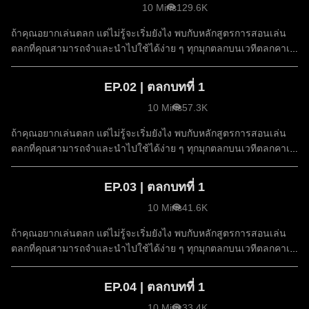
10 Mins
129.6K
ถ้าคุณอยากเล่นตลก แต่ไม่รู้จะเริ่มยังไง พบกับหลักสูตรการสอนเล่น
ตลกที่คุณสามารถจำและนำไปใช้ได้ง่าย ๆ ทุกมุกตลกบนเวทีตลกคาเฟ่
จะถูกจับมาลงในหลักสูตรตลกบทที่ 1 นำโดยทีมตลกชั้นนำของเมือง
ไทย อาทิ น้าค่อมชวนชื่น แจ๊สชวนชื่น ตั๊กบริบุรณ์ บอลเชิญยิ้ม นุ้ย
EP.02 | ตลกบทที่ 1
เชิญชิ้ม และโรเบิร์ต ดอกมะดัน คุณจะพบกับมุกตลกคาเฟ่ เช่น มุกงาน
10 Mins
57.3K
วัด มุกบอกใบ้ทายคำ มุกนับ 1-10 มุกพากย์หนัง และมุกอื่น ๆ ที่จะทำให้
ฮาไม่หยุด ฉุดไม่อยู่แน่นอนrnrnrn
ถ้าคุณอยากเล่นตลก แต่ไม่รู้จะเริ่มยังไง พบกับหลักสูตรการสอนเล่น
ตลกที่คุณสามารถจำและนำไปใช้ได้ง่าย ๆ ทุกมุกตลกบนเวทีตลกคาเฟ่
จะถูกจับมาลงในหลักสูตรตลกบทที่ 1 นำโดยทีมตลกชั้นนำของเมือง
ไทย อาทิ น้าค่อมชวนชื่น แจ๊สชวนชื่น ตั๊กบริบุรณ์ บอลเชิญยิ้ม นุ้ย
EP.03 | ตลกบทที่ 1
เชิญชิ้ม และโรเบิร์ต ดอกมะดัน คุณจะพบกับมุกตลกคาเฟ่ เช่น มุกงาน
10 Mins
41.6K
วัด มุกบอกใบ้ทายคำ มุกนับ 1-10 มุกพากย์หนัง และมุกอื่น ๆ ที่จะทำให้
ฮาไม่หยุด ฉุดไม่อยู่แน่นอนrnrnrn
ถ้าคุณอยากเล่นตลก แต่ไม่รู้จะเริ่มยังไง พบกับหลักสูตรการสอนเล่น
ตลกที่คุณสามารถจำและนำไปใช้ได้ง่าย ๆ ทุกมุกตลกบนเวทีตลกคาเฟ่
จะถูกจับมาลงในหลักสูตรตลกบทที่ 1 นำโดยทีมตลกชั้นนำของเมือง
ไทย อาทิ น้าค่อมชวนชื่น แจ๊สชวนชื่น ตั๊กบริบุรณ์ บอลเชิญยิ้ม นุ้ย
EP.04 | ตลกบทที่ 1
เชิญชิ้ม และโรเบิร์ต ดอกมะดัน คุณจะพบกับมุกตลกคาเฟ่ เช่น มุกงาน
10 Mins
33.4K