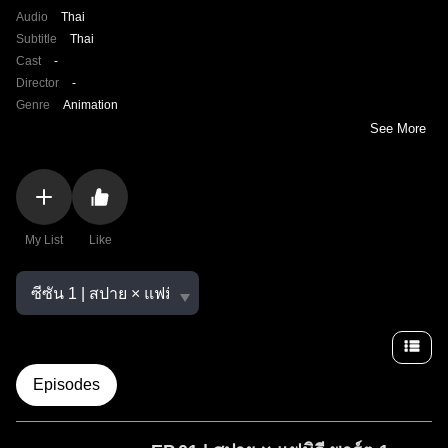
Audio
Thai
Subtitle
Thai
Cast
-
Director
-
Genre
Animation
See More
My List
Like
Episodes