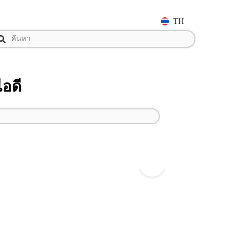
TH
ไอดี