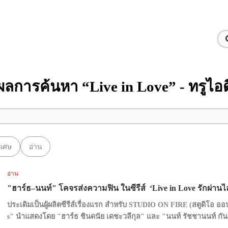
ผลการค้นหา “Live in Love” - ทรูไอด
พิเศษ
อ่าน
อ่าน
"ฮาร์ธ–นนท์" โคจรส่งความฟิน ในซีรีส์ ‘Live in Love รักผ่านไ
ประเดิมเป็นผู้ผลิตซีรีส์เรื่องแรก สำหรับ STUDIO ON FIRE (สตูดิโอ ออน
s" นำแสดงโดย "ฮาร์ธ ชินดนัย เดชะวลีกุล" และ "นนท์ รัชชานนท์ กัน