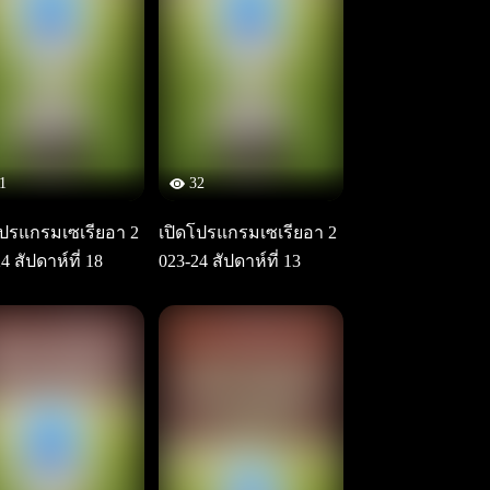
1
32
โปรแกรมเซเรียอา 2
เปิดโปรแกรมเซเรียอา 2
4 สัปดาห์ที่ 18
023-24 สัปดาห์ที่ 13