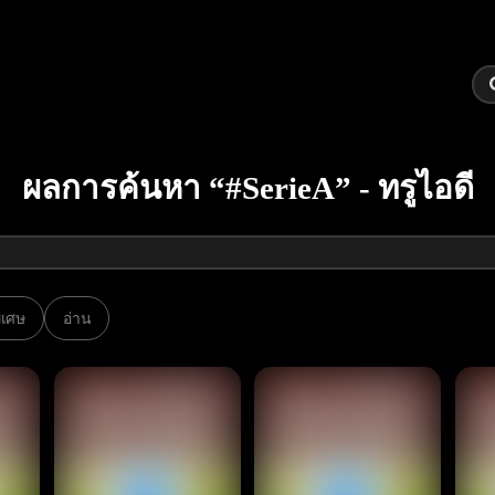
ผลการค้นหา “#SerieA” - ทรูไอดี
พิเศษ
อ่าน