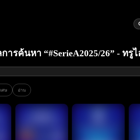
การค้นหา “#SerieA2025/26” - ทรูไ
พิเศษ
อ่าน