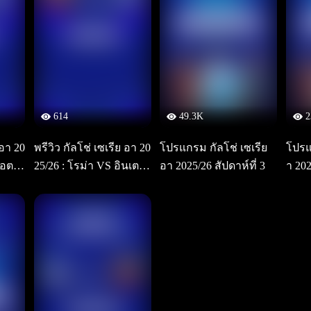
614
49.3K
2
 อา 20
พรีวิว กัลโช่ เซเรีย อา 20
โปรแกรม กัลโช่ เซเรีย
โปรแ
 อตา
25/26 : โรม่า VS อินเตอ
อา 2025/26 สัปดาห์ที่ 3
า 202
ร์ มิลาน