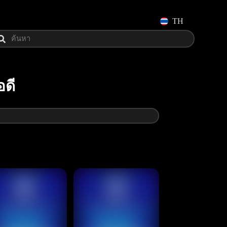
TH
อดี