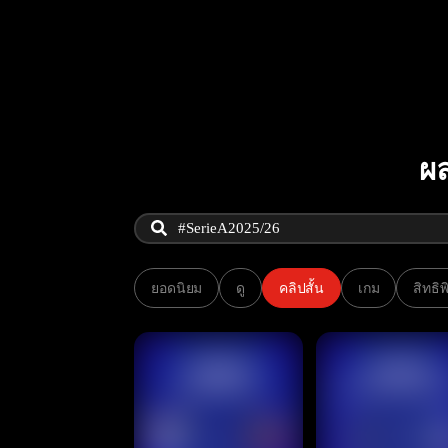
ผล
ยอดนิยม
ดู
คลิปสั้น
เกม
สิทธิ