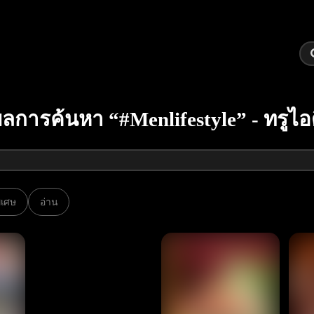
ลการค้นหา “#Menlifestyle” - ทรูไอ
พิเศษ
อ่าน