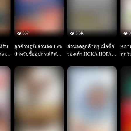
687
3.3K
9
ท่รับ
ลูกค้าทรูรับส่วนลด 15%
ส่วนลดลูกค้าทรู เมื่อซื้อ
9 อาห
วนลด
สำหรับซื้ออุปกรณ์กีฬาม
รองเท้า HOKA HOPAR
ทุกว
วยไทย
A ถึง 31 ธ.ค.67