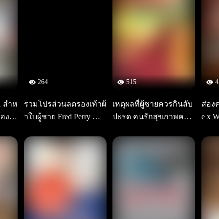
264
515
4
1 สำห
รวมโปรส่วนลดรองเท้าผ้
เหตุผลที่ผู้ชายควรกินสับ
ส่อง
้องผู
าใบผู้ชาย Fred Perry สำ
ปะรด คนรักสุขภาพควร
e x 
หรับลูกค้าทรู
รู้
คาเท