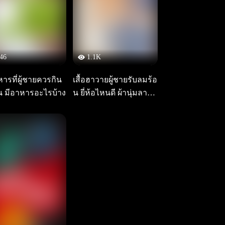
46
1.1K
ารที่ผู้ชายควรกิน
เสื้อฮาวายผู้ชายรับลมร้อ
ัน มีอาหารอะไรบ้าง
น ยี่ห้อไหนดี ผ้านุ่มลายส
วย