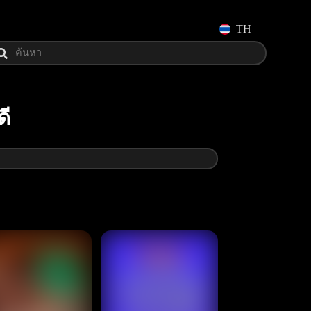
TH
ดี