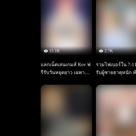
15.1K
2.7K
แลกเน็ตเล่นเกมส์ Rov ฟ
รวมไฟเบอร์ใน 7-1
รีรับวันหยุดยาว เฉพาะลู
รับผู้ชายธาตุหนัก ท
กค้าทรู
ก