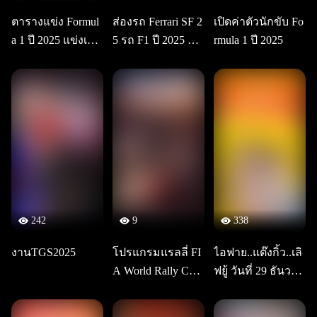
ตารางแข่ง Formul
ส่องรถ Ferrari SF 2
เปิดค่าตัวนักขับ Fo
a 1 ปี 2025 แข่งเดือ
5 รถ F1 ปี 2025 ขอ
rmula 1 ปี 2025
นไหนแข่งสนามอะ
ง Lewis Hamilton
ไร ลูกค้าทรูรับสิท
ธิ์แลกเน็ตดูกีฬาสุด
เร้าใจ
242
9
338
งานTGS2025
โปรแกรมแรลลี่ FI
ไอฟาย..แต๊งกิ้ว..เลิ
A World Rally Cha
ฟยู้ วันที่ 29 ธันวาค
mpionship 2025 Ral
ม 2025 งานหนักค
ly Monte Carlo
รูแล้วแบบนี้