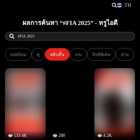
TH
ผลการค้นหา “#FIA 2025” - ทรูไอดี
ยอดนิยม
ดู
คลิปสั้น
เกม
สิทธิพิเศษ
อ่าน
133.4K
288
4.2K