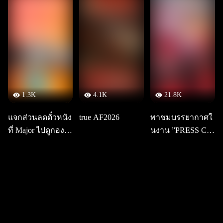
1.3K
4.1K
21.8K
แจกส่วนลดตั๋วหนัง
true AF2026
พาชมบรรยากาศใ
ที่ Major ไปดูกองทั
นงาน ”PRESS CO
พหนังซัมเมอร์ 202
NFERENCE TRU
5
E ACADEMY FA
NTASIA 2026“