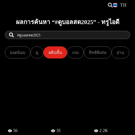
TH
ผลการค้นหา “#ดูบอลสด2025” - ทรูไอดี
ยอดนิยม
ดู
คลิปสั้น
เกม
สิทธิพิเศษ
อ่าน
56
35
2.2K