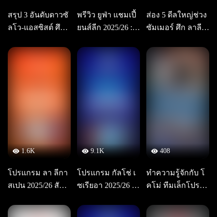
สรุป 3 อันดับดาวซั
พรีวิว ยูฟ่า แชมเปี้
ส่อง 5 ดีลใหญ่ช่วง
ลโว-แอสซิสต์ ศึก
ยนส์ลีก 2025/26 : ด
ซัมเมอร์ ศึก ลาลีก
กัลโช่ เซเรียอา อิต
อร์ทมุนด์ พบ อินเต
า สเปน
าลี หลังจบวีก 18
อร์ มิลาน
1.6K
9.1K
408
โปรแกรม ลา ลีกา
โปรแกรม กัลโช่ เ
ทำความรู้จักกับ โ
สเปน 2025/26 สัปด
ซเรียอา 2025/26 สั
คโม่ ทีมเล็กโปรเจ
าห์ที่ 2
ปดาห์ที่ 1
คใหญ่