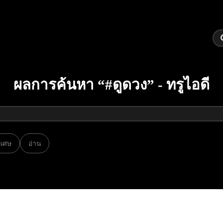
ผลการค้นหา “#ดูดวง” - ทรูไอดี
พิเศษ
อ่าน