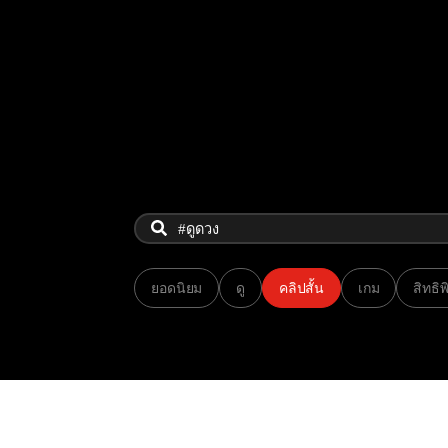
ยอดนิยม
ดู
คลิปสั้น
เกม
สิทธิ