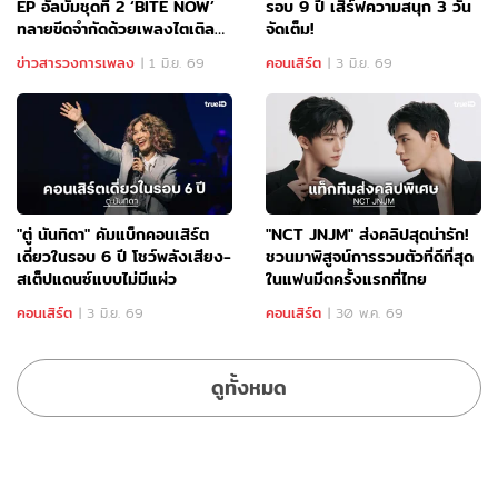
EP อัลบั้มชุดที่ 2 ‘BITE NOW’
รอบ 9 ปี เสิร์ฟความสนุก 3 วัน
ทลายขีดจำกัดด้วยเพลงไตเติล
จัดเต็ม!
‘DDI RO RI’
ข่าวสารวงการเพลง
คอนเสิร์ต
|
1 มิ.ย. 69
|
3 มิ.ย. 69
"ตู่ นันทิดา" คัมแบ็กคอนเสิร์ต
"NCT JNJM" ส่งคลิปสุดน่ารัก!
เดี่ยวในรอบ 6 ปี โชว์พลังเสียง-
ชวนมาพิสูจน์การรวมตัวที่ดีที่สุด
สเต็ปแดนซ์แบบไม่มีแผ่ว
ในแฟนมีตครั้งแรกที่ไทย
คอนเสิร์ต
คอนเสิร์ต
|
3 มิ.ย. 69
|
30 พ.ค. 69
ดูทั้งหมด