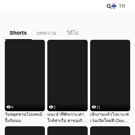
TH
Shorts
บทความ
วิดีโอ
4
2
11
วันหยุดชวนไปแคมป์
แนะนําที่พักเกาะเต่า
เลิกงานแล้วไปแวะเซ
ปิ้งกันนน
ใกล้ท่าเรือ หาของกิน
เว่นเปิดใหม่ที่ Cloud 
ง่าย
11 กัน