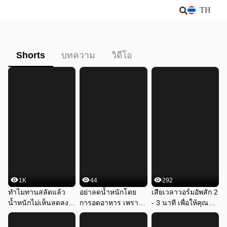
TH
Shorts
บทความ
วิดีโอ
1K
44
292
ทำไมทานสลัดแล้ว 
อย่าลดน้ำหนักโดย
เสียเวลาวอร์มอัพสัก 2 
น้ำหนักไม่เห็นลดลง
การอดอาหาร เพราะ
- 3 นาที เพื่อให้คุณ
เลยละ
มันไม่ได้ช่วยอะไรให้
ออกกำลังกายไปได้
กับคุณเลย
นานๆ